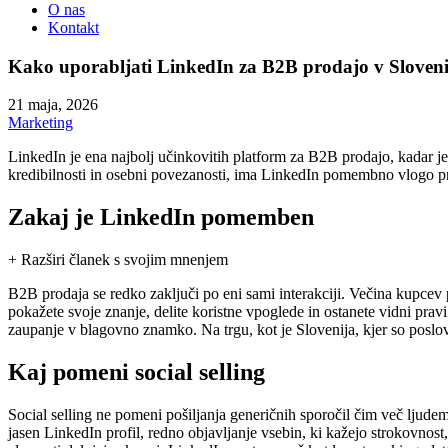
O nas
Kontakt
Kako uporabljati LinkedIn za B2B prodajo v Sloveni
21 maja, 2026
Marketing
LinkedIn je ena najbolj učinkovitih platform za B2B prodajo, kadar je
kredibilnosti in osebni povezanosti, ima LinkedIn pomembno vlogo pri
Zakaj je LinkedIn pomemben
+ Razširi članek s svojim mnenjem
B2B prodaja se redko zaključi po eni sami interakciji. Večina kupcev 
pokažete svoje znanje, delite koristne vpoglede in ostanete vidni pravi
zaupanje v blagovno znamko. Na trgu, kot je Slovenija, kjer so posl
Kaj pomeni social selling
Social selling ne pomeni pošiljanja generičnih sporočil čim več ljude
jasen LinkedIn profil, redno objavljanje vsebin, ki kažejo strokovnost, 