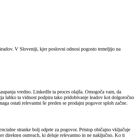
eadov. V Sloveniji, kjer poslovni odnosi pogosto temeljijo na
je zaupanja vredno. LinkedIn ta proces olajša. Omogoča vam, da
jetja lahko ta vidnost podpira tako pridobivanje leadov kot dolgoročno
ga ostati relevantni še preden se prodajni pogovor sploh začne.
encialne stranke bolj odprte za pogovor. Pristop običajno vključuje
ter direkten outreach, ki deluje relevantno in ne naključno. Ko ti