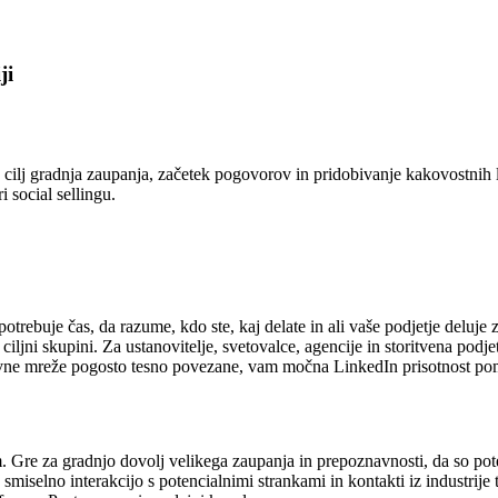
ji
 cilj gradnja zaupanja, začetek pogovorov in pridobivanje kakovostnih l
 social sellingu.
potrebuje čas, da razume, kdo ste, kaj delate in ali vaše podjetje delu
 ciljni skupini. Za ustanovitelje, svetovalce, agencije in storitvena pod
ovne mreže pogosto tesno povezane, vam močna LinkedIn prisotnost poma
m. Gre za gradnjo dovolj velikega zaupanja in prepoznavnosti, da so pot
smiselno interakcijo s potencialnimi strankami in kontakti iz industrije 