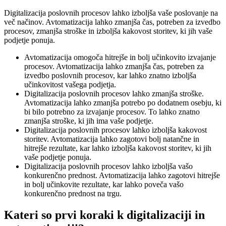
Digitalizacija poslovnih procesov lahko izboljša vaše poslovanje na
več načinov. Avtomatizacija lahko zmanjša čas, potreben za izvedbo
procesov, zmanjša stroške in izboljša kakovost storitev, ki jih vaše
podjetje ponuja.
Avtomatizacija omogoča hitrejše in bolj učinkovito izvajanje
procesov. Avtomatizacija lahko zmanjša čas, potreben za
izvedbo poslovnih procesov, kar lahko znatno izboljša
učinkovitost vašega podjetja.
Digitalizacija poslovnih procesov lahko zmanjša stroške.
Avtomatizacija lahko zmanjša potrebo po dodatnem osebju, ki
bi bilo potrebno za izvajanje procesov. To lahko znatno
zmanjša stroške, ki jih ima vaše podjetje.
Digitalizacija poslovnih procesov lahko izboljša kakovost
storitev. Avtomatizacija lahko zagotovi bolj natančne in
hitrejše rezultate, kar lahko izboljša kakovost storitev, ki jih
vaše podjetje ponuja.
Digitalizacija poslovnih procesov lahko izboljša vašo
konkurenčno prednost. Avtomatizacija lahko zagotovi hitrejše
in bolj učinkovite rezultate, kar lahko poveča vašo
konkurenčno prednost na trgu.
Kateri so prvi koraki k digitalizaciji in