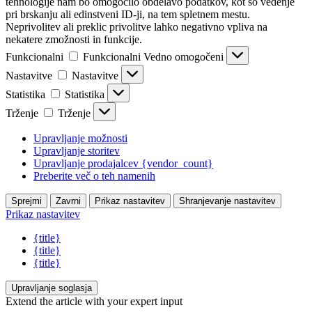
tehnologije nam bo omogočilo obdelavo podatkov, kot so vedenje
pri brskanju ali edinstveni ID-ji, na tem spletnem mestu.
Neprivolitev ali preklic privolitve lahko negativno vpliva na
nekatere zmožnosti in funkcije.
Funkcionalni
Funkcionalni
Vedno omogočeni
Nastavitve
Nastavitve
Statistika
Statistika
Trženje
Trženje
Upravljanje možnosti
Upravljanje storitev
Upravljanje prodajalcev {vendor_count}
Preberite več o teh namenih
Sprejmi
Zavrni
Prikaz nastavitev
Shranjevanje nastavitev
Prikaz nastavitev
{title}
{title}
{title}
Upravljanje soglasja
Extend the article with your expert input