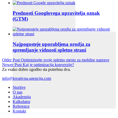
Prednosti Googlovega upravitelja oznak
(GTM)
Najpogosteje uporabljena orodja za
spremljanje vidnosti spletne strani
Older Post
Optimizirajte svoje spletno mesto za mobilne naprave
Newer Post
Kaj je optimizacija konverzije?
Za vsako dobro zgodbo sta potrebna dva.
info@kreativna-agencija.com
Storitve
O nas
Akademija
Kalkulator
Reference
Kontakt