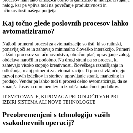
nalog, kar pa vpliva tudi na povečanje produktivnosti in
učinkovitosti našega podjetja.
Kaj točno glede poslovnih procesov lahko
avtomatiziramo?
Najbolj primerni procesi za avtomatizacijo so tisti, ki so rutinski,
ponavljajoči se in zahtevajo minimalno človeško interakcijo. Primeri
takšnih procesov so računovodstvo, obračun plač, upravljanje zalog,
obdelava naročil in podobno. Na drugi strani pa so procesi, ki
zahtevajo visoko stopnjo kreativnosti, človeškega razmišljanja in
odločanja, manj primerni za avtomatizacijo. Ti procesi vključujejo
razvoj novih izdelkov in storitev, upravljanje strank, marketing in
prodajo. Vendar pa lahko tudi ti procesi delno avtomatizirajo, da se
zmanjša časovna obremenitev in izboljša natančnost podatkov.
IT SVETOVANJE, KI POMAGA PRI ODLOČITVAH PRI
IZBIRI SISTEMA ALI NOVE TEHNOLOGIJE
Preobremenjeni s tehnologijo vaših
vsakodnevnih operacij?