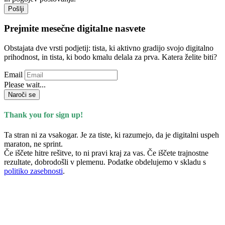
Pošlji
Prejmite mesečne digitalne nasvete
Obstajata dve vrsti podjetij: tista, ki aktivno gradijo svojo digitalno
prihodnost, in tista, ki bodo kmalu delala za prva. Katera želite biti?
Email
Please wait...
Naroči se
Thank you for sign up!
Ta stran ni za vsakogar. Je za tiste, ki razumejo, da je digitalni uspeh
maraton, ne sprint.
Če iščete hitre rešitve, to ni pravi kraj za vas. Če iščete trajnostne
rezultate, dobrodošli v plemenu. Podatke obdelujemo v skladu s
politiko zasebnosti
.