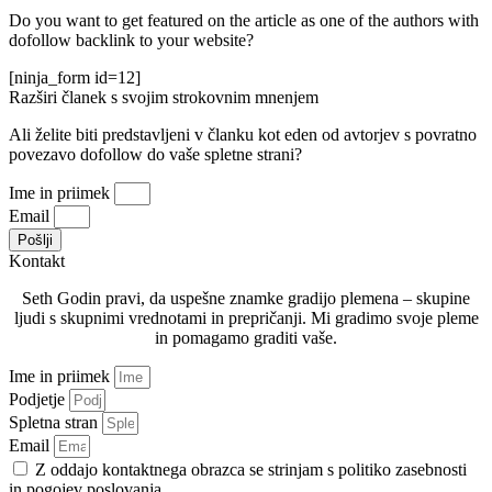
Do you want to get featured on the article as one of the authors with
dofollow backlink to your website?
[ninja_form id=12]
Razširi članek s svojim strokovnim mnenjem
Ali želite biti predstavljeni v članku kot eden od avtorjev s povratno
povezavo dofollow do vaše spletne strani?
Ime in priimek
Email
Pošlji
Kontakt
Seth Godin pravi, da uspešne znamke gradijo plemena – skupine
ljudi s skupnimi vrednotami in prepričanji. Mi gradimo svoje pleme
in pomagamo graditi vaše.
Ime in priimek
Podjetje
Spletna stran
Email
Z oddajo kontaktnega obrazca se strinjam s politiko zasebnosti
in pogojev poslovanja.