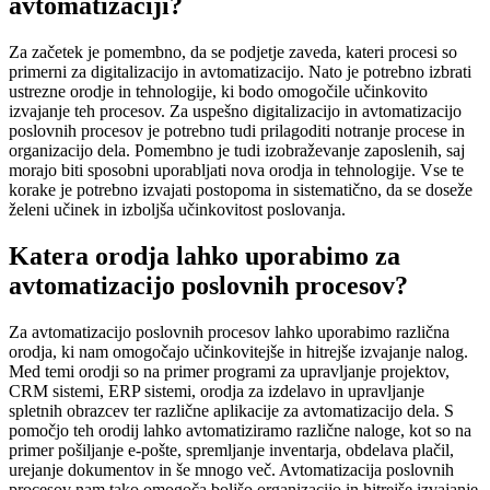
avtomatizaciji?
Za začetek je pomembno, da se podjetje zaveda, kateri procesi so
primerni za digitalizacijo in avtomatizacijo. Nato je potrebno izbrati
ustrezne orodje in tehnologije, ki bodo omogočile učinkovito
izvajanje teh procesov. Za uspešno digitalizacijo in avtomatizacijo
poslovnih procesov je potrebno tudi prilagoditi notranje procese in
organizacijo dela. Pomembno je tudi izobraževanje zaposlenih, saj
morajo biti sposobni uporabljati nova orodja in tehnologije. Vse te
korake je potrebno izvajati postopoma in sistematično, da se doseže
želeni učinek in izboljša učinkovitost poslovanja.
Katera orodja lahko uporabimo za
avtomatizacijo poslovnih procesov?
Za avtomatizacijo poslovnih procesov lahko uporabimo različna
orodja, ki nam omogočajo učinkovitejše in hitrejše izvajanje nalog.
Med temi orodji so na primer programi za upravljanje projektov,
CRM sistemi, ERP sistemi, orodja za izdelavo in upravljanje
spletnih obrazcev ter različne aplikacije za avtomatizacijo dela. S
pomočjo teh orodij lahko avtomatiziramo različne naloge, kot so na
primer pošiljanje e-pošte, spremljanje inventarja, obdelava plačil,
urejanje dokumentov in še mnogo več. Avtomatizacija poslovnih
procesov nam tako omogoča boljšo organizacijo in hitrejše izvajanje