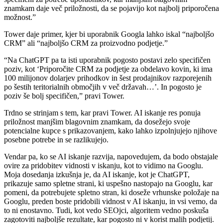
znamkam daje več priložnosti, da se pojavijo kot najbolj priporočena
možnost.”
Tower daje primer, kjer bi uporabnik Googla lahko iskal “najboljšo
CRM” ali “najboljšo CRM za proizvodno podjetje.”
“Na ChatGPT pa ta isti uporabnik pogosto postavi zelo specifičen
poziv, kot ‘Priporočite CRM za podjetje za obdelavo kovin, ki ima
100 milijonov dolarjev prihodkov in šest prodajnikov razporejenih
po šestih teritorialnih območjih v več državah…’. In pogosto je
poziv še bolj specifičen,” pravi Tower.
Trdno se strinjam s tem, kar pravi Tower. AI iskanje res ponuja
priložnost manjšim blagovnim znamkam, da dosežejo svoje
potencialne kupce s prikazovanjem, kako lahko izpolnjujejo njihove
posebne potrebe in se razlikujejo.
Vendar pa, ko se AI iskanje razvija, napovedujem, da bodo obstajale
ovire za pridobitev vidnosti v iskanju, kot to vidimo na Googlu.
Moja dosedanja izkušnja je, da AI iskanje, kot je ChatGPT,
prikazuje samo spletne strani, ki uspešno nastopajo na Googlu, kar
pomeni, da potrebujete spletno stran, ki doseže vrhunske položaje na
Googlu, preden boste pridobili vidnost v AI iskanju, in vsi vemo, da
to ni enostavno. Tudi, kot vedo SEOjci, algoritem vedno poskuša
zagotoviti najboljše rezultate, kar pogosto ni v korist malih podjetij.