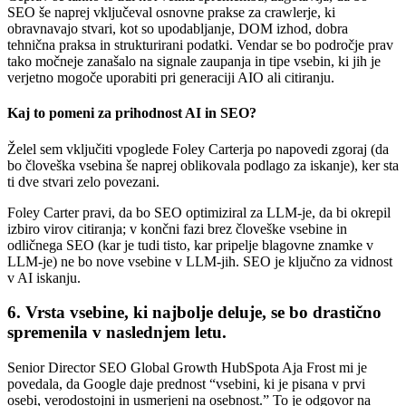
SEO še naprej vključeval osnovne prakse za crawlerje, ki
obravnavajo stvari, kot so upodabljanje, DOM izhod, dobra
tehnična praksa in strukturirani podatki. Vendar se bo področje prav
tako močneje zanašalo na signale zaupanja in tipe vsebin, ki jih je
verjetno mogoče uporabiti pri generaciji AIO ali citiranju.
Kaj to pomeni za prihodnost AI in SEO?
Želel sem vključiti vpoglede Foley Carterja po napovedi zgoraj (da
bo človeška vsebina še naprej oblikovala podlago za iskanje), ker sta
ti dve stvari zelo povezani.
Foley Carter pravi, da bo SEO optimiziral za LLM-je, da bi okrepil
izbiro virov citiranja; v končni fazi brez človeške vsebine in
odličnega SEO (kar je tudi tisto, kar pripelje blagovne znamke v
LLM-je) ne bo nove vsebine v LLM-jih. SEO je ključno za vidnost
v AI iskanju.
6. Vrsta vsebine, ki najbolje deluje, se bo
drastično
spremenila v naslednjem letu.
Senior Director SEO Global Growth HubSpota Aja Frost mi je
povedala, da Google daje prednost “vsebini, ki je pisana v prvi
osebi, verodostojni in usmerjeni na osebnost.” To je odgovor na