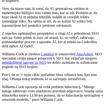
to razpravo.
Vem, da nisem sam, ki meni, da AI, generativna vsebina in
marketinjske bližnjice niso vedno tisto, kar se zdi. Problem je, da
hype okoli AI in obljuba hitrejših, boljših in cenejših rešitev
zamegljuje sliko. Na spletu se zdi, da so koristi AI veliko bolj
izpostavljene kot posledice pretirane odvisnosti.
Z uspešno optimistično perspektivo o vlogi AI v prihodnosti SEO
tudi jaz čutim pritisk in izziv od strank, ki, ne vedoč, zahtevajo
podstandardne procese z uporabo AI, ker je nekdo na LinkedInu
delil njihov AI čudež.
Williams-Cook je direktor
Candour
in ustanovitelj
AlsoAsked
. SEO
specialisti cenijo njegov prispevek k SEO, kar vključuje njegove
nepridobljene nasvete za SEO
ter dobro raziskane in sofisticirane
poglede na SEO krajino.
Pravi, da se ‘v hype ciklu’ počutimo blizu vrhunca tam, kjer smo
zdaj. Obstaja nekaj realnosti, ki se začenjajo uresničevati.
Williams-Cook opozarja na velik problem halucinacij. “Mnoge
naloge zahtevajo vrsto objektivno pravilnih odgovorov, vendar sama
tehnološka narava LLM-jev pomeni, da so halucinacije neizogibne v
osnovnih modelih,” pravi Williams-Cook.