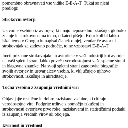
pomembno obravnavati vse vidike E-E-A-T. Tukaj so njeni
predlogi:
Strokovni avtorji
Ustvarite vsebino iz avtorjev, ki imajo neposredno izkušnjo, globoko
znanje in strokovnost na temo, o kateri pišejo. Kdor koli bi lahko
iskal temo v Googlu in napisal članek o njej, vendar če avtor ni
strokovnjak za zadevno področje, to ne vzpostavi E-E-A-T.
Imeti priznane strokovnjake in avtoritete v vaši industriji kot avtorje
na vaši spletni strani lahko poveča verodostojnost vaše spletne strani
in blagovne znamke. Na svoji spletni strani zagotovite biografije
svojih avtorjev in ustvarjalcev vsebin, ki vključujejo njihovo
strokovnost, izkušnje in akreditacije.
Točna vsebina z zaupanja vrednimi viri
Objavljajte resnične in dobro raziskane vsebine, ki citirajo
verodostojne vire. Podprite trditve s pomočjo izkušenj in
strokovnosti avtorjeve prve roke, raziskavami in statističnimi podatki
iz zaupanja vrednih virov ali obojega.
Izvirnost in vrednost