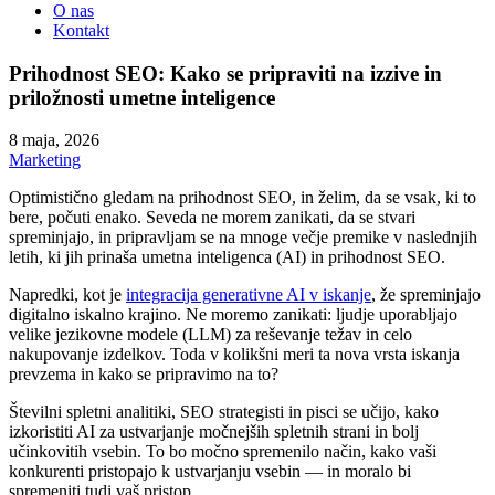
O nas
Kontakt
Prihodnost SEO: Kako se pripraviti na izzive in
priložnosti umetne inteligence
8 maja, 2026
Marketing
Optimistično gledam na prihodnost SEO, in želim, da se vsak, ki to
bere, počuti enako. Seveda ne morem zanikati, da se stvari
spreminjajo, in pripravljam se na mnoge večje premike v naslednjih
letih, ki jih prinaša umetna inteligenca (AI) in prihodnost SEO.
Napredki, kot je
integracija generativne AI v iskanje
, že spreminjajo
digitalno iskalno krajino. Ne moremo zanikati: ljudje uporabljajo
velike jezikovne modele (LLM) za reševanje težav in celo
nakupovanje izdelkov. Toda v kolikšni meri ta nova vrsta iskanja
prevzema in kako se pripravimo na to?
Številni spletni analitiki, SEO strategisti in pisci se učijo, kako
izkoristiti AI za ustvarjanje močnejših spletnih strani in bolj
učinkovitih vsebin. To bo močno spremenilo način, kako vaši
konkurenti pristopajo k ustvarjanju vsebin — in moralo bi
spremeniti tudi vaš pristop.