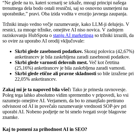
“Ne glede na to, kateri scenarij se izkaže, mnogi principi našega
trenutnega dela bodo ostali resnični, saj so osnovno usmerjeni na
uporabnike,” pravi. Oba izida vodita v erozijo javnega zaupanja.
Tržniki imajo vedno večje razumevanje, kako LLM-ji delujejo. V
resnici, za mnoge tržnike, omejitve AI niso novica. V zadnjem
raziskovanju HubSpota o
stanju AI marketinga
so tržniki izrazili, da
so ovire za uporabo AI orodij vključovale:
Skrbi glede zasebnosti podatkov.
Skoraj polovica (42,67%)
anketirancev je bila zaskrbljena zaradi zasebnosti podatkov.
Skrbi glede varnosti delovnih mest.
Več kot četrtina
(25,16%) anketirancev je bila zaskrbljena zaradi varnosti.
Skrbi glede etične ali pravne skladnosti
so bile izražene pri
22,05% anketirancev.
Zakaj mi je ta napoved bila všeč:
Tako je prinesla ravnovesje.
Poleg tega lahko absolutno vidim spremembo v pripovedi, ko vsi
razumejo omejitve AI. Verjamem, da bo to zmanjšalo pretirano
odvisnost od AI in povečalo razumevanje vrednosti SOP-jev pri
uporabi AI. Nobeno podjetje ne bi smelo tvegati svoje blagovne
znamke.
Kaj to pomeni za prihodnost AI in SEO?