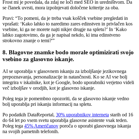
Frost mi je povedala, da zdaj ne loči med SEO in uredništvom. Da
se članek uvrsti, mora izpolnjevati določene kriterije za oba.
Pravi: “To pomeni, da je treba vsak košček vsebine pregledati in
vprašati: ‘Kako lahko to naredimo zares edinstven in privlačen kos
vsebine, ki ga ne morete najti nikjer drugje na spletu?’ In ‘Kako
lahko zagotovimo, da ga je napisal nekdo, ki ima edinstveno
strokovno znanje o temi?'”
8. Blagovne znamke bodo morale optimizirati svojo
vsebino za glasovno iskanje.
AI se uporablja v glasovnem iskanju za izboljšanje jezikovnega
prepoznavanja, personalizacije in natančnosti. Ko se AI vse bolj
integrira v iskalnike, kot je Google, bodo uporabniki verjetno videli
več izboljšav v orodjih, kot je glasovno iskanje.
Poleg tega je pomembno opozoriti, da se glasovno iskanje vedno
bolj uporablja pri iskanju informacij na spletu.
Po podatkih DataReportal,
30% uporabnikov interneta
starih od 16
do 64 let po vsem svetu uporablja glasovne asistente vsak teden.
Poleg tega
45% Američanov
poroča o uporabi glasovnega iskanja
na svojih pametnih telefonih.