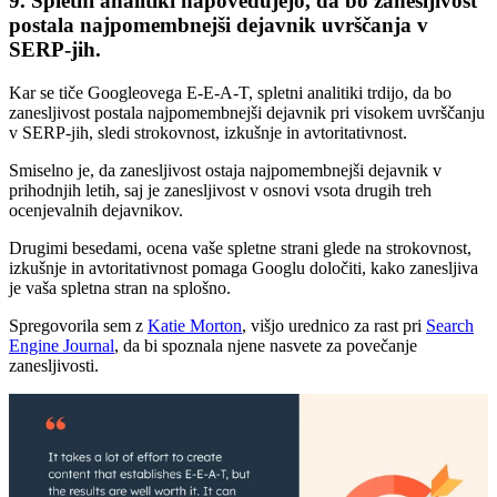
9. Spletni analitiki napovedujejo, da bo zanesljivost
postala najpomembnejši dejavnik uvrščanja v
SERP-jih.
Kar se tiče Googleovega E-E-A-T, spletni analitiki trdijo, da bo
zanesljivost postala najpomembnejši dejavnik pri visokem uvrščanju
v SERP-jih, sledi strokovnost, izkušnje in avtoritativnost.
Smiselno je, da zanesljivost ostaja najpomembnejši dejavnik v
prihodnjih letih, saj je zanesljivost v osnovi vsota drugih treh
ocenjevalnih dejavnikov.
Drugimi besedami, ocena vaše spletne strani glede na strokovnost,
izkušnje in avtoritativnost pomaga Googlu določiti, kako zanesljiva
je vaša spletna stran na splošno.
Spregovorila sem z
Katie Morton
, višjo urednico za rast pri
Search
Engine Journal
, da bi spoznala njene nasvete za povečanje
zanesljivosti.