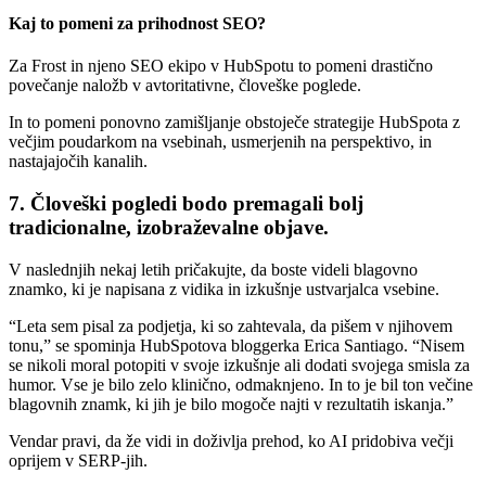
Kaj to pomeni za prihodnost SEO?
Za Frost in njeno SEO ekipo v HubSpotu to pomeni drastično
povečanje naložb v avtoritativne, človeške poglede.
In to pomeni ponovno zamišljanje obstoječe strategije HubSpota z
večjim poudarkom na vsebinah, usmerjenih na perspektivo, in
nastajajočih kanalih.
7. Človeški pogledi bodo premagali bolj
tradicionalne, izobraževalne objave.
V naslednjih nekaj letih pričakujte, da boste videli blagovno
znamko, ki je napisana z vidika in izkušnje ustvarjalca vsebine.
“Leta sem pisal za podjetja, ki so zahtevala, da pišem v njihovem
tonu,” se spominja HubSpotova bloggerka Erica Santiago. “Nisem
se nikoli moral potopiti v svoje izkušnje ali dodati svojega smisla za
humor. Vse je bilo zelo klinično, odmaknjeno. In to je bil ton večine
blagovnih znamk, ki jih je bilo mogoče najti v rezultatih iskanja.”
Vendar pravi, da že vidi in doživlja prehod, ko AI pridobiva večji
oprijem v SERP-jih.