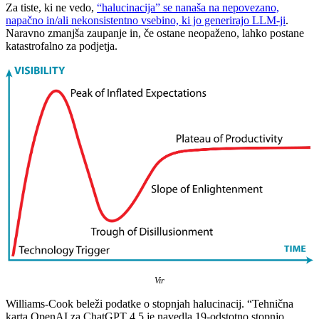
Za tiste, ki ne vedo,
“halucinacija” se nanaša na nepovezano,
napačno in/ali nekonsistentno vsebino, ki jo generirajo LLM-ji
.
Naravno zmanjša zaupanje in, če ostane neopaženo, lahko postane
katastrofalno za podjetja.
Vir
Williams-Cook beleži podatke o stopnjah halucinacij. “Tehnična
karta OpenAI za ChatGPT 4.5 je navedla 19-odstotno stopnjo