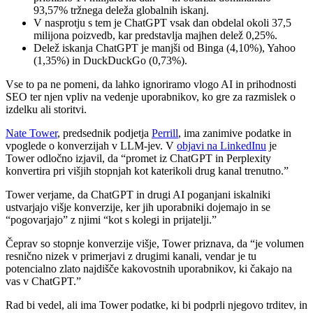
93,57% tržnega deleža globalnih iskanj.
V nasprotju s tem je ChatGPT vsak dan obdelal okoli 37,5
milijona poizvedb, kar predstavlja majhen delež 0,25%.
Delež iskanja ChatGPT je manjši od Binga (4,10%), Yahoo
(1,35%) in DuckDuckGo (0,73%).
Vse to pa ne pomeni, da lahko ignoriramo vlogo AI in prihodnosti
SEO ter njen vpliv na vedenje uporabnikov, ko gre za razmislek o
izdelku ali storitvi.
Nate Tower
, predsednik podjetja
Perrill
, ima zanimive podatke in
vpoglede o konverzijah v LLM-jev. V
objavi na LinkedInu
je
Tower odločno izjavil, da “promet iz ChatGPT in Perplexity
konvertira pri višjih stopnjah kot katerikoli drug kanal trenutno.”
Tower verjame, da ChatGPT in drugi AI poganjani iskalniki
ustvarjajo višje konverzije, ker jih uporabniki dojemajo in se
“pogovarjajo” z njimi “kot s kolegi in prijatelji.”
Čeprav so stopnje konverzije višje, Tower priznava, da “je volumen
resnično nizek v primerjavi z drugimi kanali, vendar je tu
potencialno zlato najdišče kakovostnih uporabnikov, ki čakajo na
vas v ChatGPT.”
Rad bi vedel, ali ima Tower podatke, ki bi podprli njegovo trditev, in