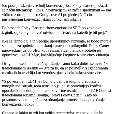
Ko postaja iskanje vse bolj konverzacijsko, Foley Carter opaža, da
se način interakcije ljudi z informacijami že začne spreminjati — kar
vidimo z orodji, kot so Googleove AI preglede (AIO) in
nastajajočimi konverzacijskimi funkcijami iskanja.
Po besedah Foley Carterja “konvencionalni SEO bo zagotovo
izginil, saj Google ni več odvisen od stvari, na katerih je bil prej.”
Ker se tehnologija in vedenje uporabnikov razvijata, se bodo morale
strategije za optimizacijo iskanja prav tako prilagoditi. Foley Carter
napoveduje, da bo SEO kot veščina videl premik v potrebi po
optimizaciji za LLM-je, kar vključuje krepitev izbire virov citiranja.
Drugimi besedami, ni več vprašanje, samo kako dobro se uvrstiš v
tradicionalnem iskanju — gre za to, da se pojaviš v AI generiranih
rezultatih in te vidijo kot verodostojne, visokokakovostne vire.
“S povečanjem LLM-jev bomo videli paradigmo preobrata v
mnogih industrijah, toda temeljno je, da se potrebujejo končni
uporabniki, da dobijo dobre kakovostne rezultate, bodisi AIO bodisi
tradicionalni rezultati iskanja,” pravi Foley Carter. “Zato bo
prisotnost v obeh ključna za ohranjanje prometa in za povečanje
konverzij/prihodkov.”
Čeprav se lahko to zdi kot velika sprememba, zagotavlja, da bo