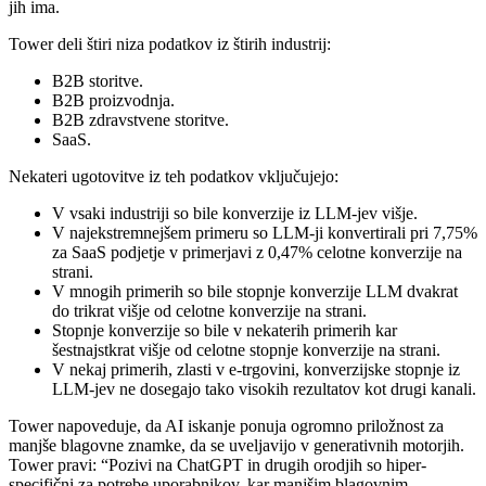
jih ima.
Tower deli štiri niza podatkov iz štirih industrij:
B2B storitve.
B2B proizvodnja.
B2B zdravstvene storitve.
SaaS.
Nekateri ugotovitve iz teh podatkov vključujejo:
V vsaki industriji so bile konverzije iz LLM-jev višje.
V najekstremnejšem primeru so LLM-ji konvertirali pri 7,75%
za SaaS podjetje v primerjavi z 0,47% celotne konverzije na
strani.
V mnogih primerih so bile stopnje konverzije LLM dvakrat
do trikrat višje od celotne konverzije na strani.
Stopnje konverzije so bile v nekaterih primerih kar
šestnajstkrat višje od celotne stopnje konverzije na strani.
V nekaj primerih, zlasti v e-trgovini, konverzijske stopnje iz
LLM-jev ne dosegajo tako visokih rezultatov kot drugi kanali.
Tower napoveduje, da AI iskanje ponuja ogromno priložnost za
manjše blagovne znamke, da se uveljavijo v generativnih motorjih.
Tower pravi: “Pozivi na ChatGPT in drugih orodjih so hiper-
specifični za potrebe uporabnikov, kar manjšim blagovnim