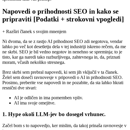
Napovedi o prihodnosti SEO in kako se
pripraviti [Podatki + strokovni vpogledi]
+ Razširi članek s svojim mnenjem
Ni dvoma, da se z rastjo AI prihodnost SEO zdi negotova, vendar
lahko po več kot desetletju dela v tej industriji iskreno rečem, da me
ne skrbi. SEO je bil vedno negotov in nenehno se spreminja; to je
tisto, kar ga naredi tako razburljivega, zahtevnega in, da, priznati
moram, včasih nekoliko stresnega.
Brez skrbi sem prebral napovedi, ki sem jih vključil v ta članek.
Želel sem doseči ravnovesje v pripovedi o AI in prihodnosti SEO.
Prosimo, preberite vse napovedi in ne pozabite, da sta lahko hkrati
resnični dve stvari:
AI je odličen in ima pomemben vpliv.
AI ima svoje omejitve.
1. Hype okoli LLM-jev bo dosegel vrhunec.
Začel bom s to napovedjo, ker mislim, da takoj prinaša ravnovesje v