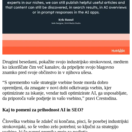
Drugimi besedami, pokažite svojo industrijsko strokovnost, medtem
ko izkoriščate čim več kanalov, da pripeljete svojo blagovno
znamko pred svoje občinstvo in v njihova ušesa.
“S spremembo vaše strategije vsebine boste morda dobro
opremljeni, da zmagate v novi dobi odkrivanja vsebin, kjer
optimizirate za iskanje, vendar tudi optimizirate AI, ga usposabljate,
da priporoča vaše podjetje in vašo vsebino,” pravi Crestodina.
Kaj to pomeni za prihodnost AI in SEO?
Človeška vsebina še zdaleč ni končana, pisci, še posebej industrijski
strokovnjaki, so še vedno zelo potrebni; so ključni za strategijo
vsebine, ki še naprej premika meje za podjetja.