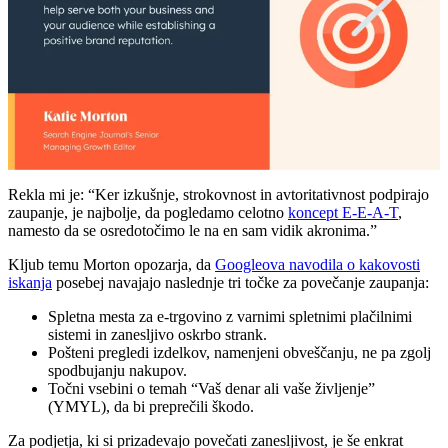
Rekla mi je: “Ker izkušnje, strokovnost in avtoritativnost podpirajo
zaupanje, je najbolje, da pogledamo celotno
koncept E-E-A-T
,
namesto da se osredotočimo le na en sam vidik akronima.”
Kljub temu Morton opozarja, da
Googleova navodila o kakovosti
iskanja
posebej navajajo naslednje tri točke za povečanje zaupanja:
Spletna mesta za e-trgovino z varnimi spletnimi plačilnimi
sistemi in zanesljivo oskrbo strank.
Pošteni pregledi izdelkov, namenjeni obveščanju, ne pa zgolj
spodbujanju nakupov.
Točni vsebini o temah “Vaš denar ali vaše življenje”
(YMYL), da bi preprečili škodo.
Za podjetja, ki si prizadevajo povečati zanesljivost, je še enkrat