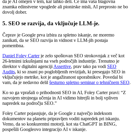
da je AI omejen v tem, kar lahko deli. Če ima vaša blagovna
znamka edinstvene vpoglede ali pionirske misli, AI preprosto ne bo
dovolj dober.
5. SEO se razvija, da vključuje LLM-je.
Čeprav je Google prva izbira za spletno iskanje, ne moremo
zanikati, da se SEO razvija in vidnost v LLM-jih postaja
pomembna.
Daniel Foley Carter
je zelo spoštovan SEO strokovnjak z več kot
26-letnimi izkušnjami na vseh področjih industrije. Trenutno je
direktor v digitalni agenciji
Assertive
, prav tako pa vodi
SEO
Audits
, ki so znani po poglobljenih revizijah, ki presegajo SEO in
vključujejo metrike, kot je angažiranost uporabnikov. Povedal bi
vam, da je nedavno delil
šesturno spletno seminar o tehničnem SEO
.
Ko so ga vprašali o prihodnosti SEO in AI, Foley Carter pravi: “Z
razvojem strojnega učenja in AI vidimo hitrejši in bolj vpliven
napredek na področju SEO.”
Foley Carter pojasnjuje, da je Google z največjo indeksom
dokumentov na planetu pripravljen voditi napredek pri iskanju.
Vemo, da so konkurentni motorji, kot sta ChatGPT in BING,
pospešili Googleovo integracijo AI v iskanje.