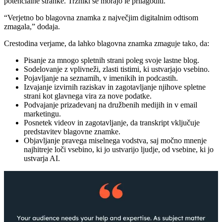
potencialne stranke. Tržniki se morajo le prilagoditi.
“Verjetno bo blagovna znamka z največjim digitalnim odtisom
zmagala,” dodaja.
Crestodina verjame, da lahko blagovna znamka zmaguje tako, da:
Pisanje za mnogo spletnih strani poleg svoje lastne blog.
Sodelovanje z vplivneži, zlasti tistimi, ki ustvarjajo vsebino.
Pojavljanje na seznamih, v imenikih in podcastih.
Izvajanje izvirnih raziskav in zagotavljanje njihove spletne
strani kot glavnega vira za nove podatke.
Podvajanje prizadevanj na družbenih medijih in v email
marketingu.
Posnetek videov in zagotavljanje, da transkript vključuje
predstavitev blagovne znamke.
Objavljanje pravega miselnega vodstva, saj močno mnenje
najhitreje loči vsebino, ki jo ustvarijo ljudje, od vsebine, ki jo
ustvarja AI.