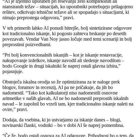
“AI je izjemno uporaben pri reševanju zelo kompleksnih ali
niansiranih težav – situacijah, ko uporabniki potrebujejo prilagojeno
rešitev, odkrivajo tehnične težave ali se spopadajo s situacijami, ki
nimajo preprostega odgovora,” pravi.
V teh primerih lahko AI ponudi hitrejše, bolj sintetizirane odgovore
kot tradicionalno iskanje, ki pogosto zahteva brskanje po desetih
povezavah. Vendar Van Noy jasno ločuje med temi scenariji in bolj
preprostimi poizvedbami.
“Pri bolj konvencionalnih iskanjih – kot je iskanje restavracije,
nakupovanje izdelkov, iskanje navodil ali sledenje navodilom –
bodo Google in drugi iskalniki še naprej ostali glavna izbira,”
pojasnjuje.
Obstoječa iskalna orodja so že optimizirana za te naloge prek
blogov, forumov in recenzij, AI pa ne pričakuje, da jih bo
nadomestil. “Tako kot kalkulatorji niso nadomestili osnovne
aritmetike v naših glavah, AI ne bo nadomestil preprostih iskalnih
navad – le zapolnil bo vrzeli tam, kjer tradicionalno iskanje naleti na
ovire,” pravi.
Dodaja, da vsebina, ki jo ustvarjamo za iskanje danes – blogi,
novinarski članki, vodniki – bo v dobi AI še naprej pomembna.
“Če že, bodo ostali osnova za AI odgovore. Prihodnost bo o tem, da