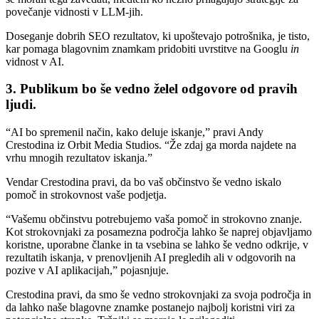
povečanje vidnosti v LLM-jih.
Doseganje dobrih SEO rezultatov, ki upoštevajo potrošnika, je tisto,
kar pomaga blagovnim znamkam pridobiti uvrstitve na Googlu
in
vidnost v AI.
3. Publikum bo še vedno želel odgovore od pravih
ljudi.
“AI bo spremenil način, kako deluje iskanje,” pravi Andy
Crestodina iz Orbit Media Studios. “Že zdaj ga morda najdete na
vrhu mnogih rezultatov iskanja.”
Vendar Crestodina pravi, da bo vaš občinstvo še vedno iskalo
pomoč in strokovnost vaše podjetja.
“Vašemu občinstvu potrebujemo vaša pomoč in strokovno znanje.
Kot strokovnjaki za posamezna področja lahko še naprej objavljamo
koristne, uporabne članke in ta vsebina se lahko še vedno odkrije, v
rezultatih iskanja, v prenovljenih AI pregledih ali v odgovorih na
pozive v AI aplikacijah,” pojasnjuje.
Crestodina pravi, da smo še vedno strokovnjaki za svoja področja in
da lahko naše blagovne znamke postanejo najbolj koristni viri za