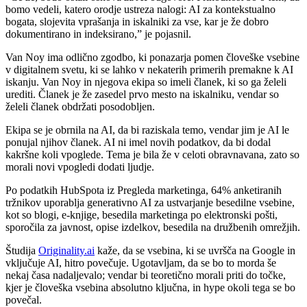
bomo vedeli, katero orodje ustreza nalogi: AI za kontekstualno
bogata, slojevita vprašanja in iskalniki za vse, kar je že dobro
dokumentirano in indeksirano,” je pojasnil.
Van Noy ima odlično zgodbo, ki ponazarja pomen človeške vsebine
v digitalnem svetu, ki se lahko v nekaterih primerih premakne k AI
iskanju. Van Noy in njegova ekipa so imeli članek, ki so ga želeli
urediti. Članek je že zasedel prvo mesto na iskalniku, vendar so
želeli članek obdržati posodobljen.
Ekipa se je obrnila na AI, da bi raziskala temo, vendar jim je AI le
ponujal njihov članek. AI ni imel novih podatkov, da bi dodal
kakršne koli vpoglede. Tema je bila že v celoti obravnavana, zato so
morali novi vpogledi dodati ljudje.
Po podatkih HubSpota iz Pregleda marketinga, 64% anketiranih
tržnikov uporablja generativno AI za ustvarjanje besedilne vsebine,
kot so blogi, e-knjige, besedila marketinga po elektronski pošti,
sporočila za javnost, opise izdelkov, besedila na družbenih omrežjih.
Študija
Originality.ai
kaže, da se vsebina, ki se uvršča na Google in
vključuje AI, hitro povečuje. Ugotavljam, da se bo to morda še
nekaj časa nadaljevalo; vendar bi teoretično morali priti do točke,
kjer je človeška vsebina absolutno ključna, in hype okoli tega se bo
povečal.