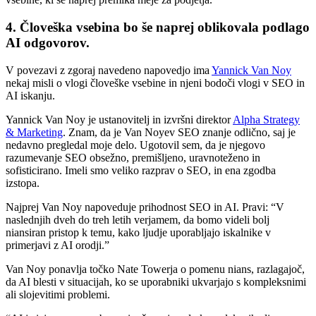
4. Človeška vsebina bo še naprej oblikovala podlago
AI odgovorov.
V povezavi z zgoraj navedeno napovedjo ima
Yannick Van Noy
nekaj misli o vlogi človeške vsebine in njeni bodoči vlogi v SEO in
AI iskanju.
Yannick Van Noy je ustanovitelj in izvršni direktor
Alpha Strategy
& Marketing
. Znam, da je Van Noyev SEO znanje odlično, saj je
nedavno pregledal moje delo. Ugotovil sem, da je njegovo
razumevanje SEO obsežno, premišljeno, uravnoteženo in
sofisticirano. Imeli smo veliko razprav o SEO, in ena zgodba
izstopa.
Najprej Van Noy napoveduje prihodnost SEO in AI. Pravi: “V
naslednjih dveh do treh letih verjamem, da bomo videli bolj
niansiran pristop k temu, kako ljudje uporabljajo iskalnike v
primerjavi z AI orodji.”
Van Noy ponavlja točko Nate Towerja o pomenu nians, razlagajoč,
da AI blesti v situacijah, ko se uporabniki ukvarjajo s kompleksnimi
ali slojevitimi problemi.