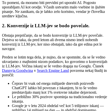
To pomeni, da moramo biti previdni pri uporabi AI. Pogosto
uporabljam AI kot orodje. Včasih ustvarim malo vsebine in
ljubim
pisanje. Ne zanikam, da je lahko zelo koristno, vendar je človeška
ureditev ključna.
2. Konverzije iz LLM-jev se bodo povečale.
Obstaja prepričanje, da se bodo konverzije iz LLM-jev povečale.
Dejstva so taka, da pred letom ali dvema nismo imeli nobenih
konverzij iz LLM-jev, ker niso obstajali, tako da gre edina pot le
navzgor.
Preden se lotim tega dela, je nujno, da se spomnite, da se še vedno
ukvarjamo z majhnimi nizom podatkov, ko govorimo o konverzijah
iz LLM-jev. Večina iskanj se še vedno dogaja na Googlu. Članek
Dannyja Goodwina
v
Search Engine Land
povzema nekaj študij in
poročil:
Čeprav bi vsak od enega milijarde dnevnih poizvedb
ChatGPT lahko bil povezan z iskanjem, bi to še vedno
predstavljalo manj kot 1% svetovne iskalne dejavnosti.
Le približno 30% pozivov spominja na tradicionalno vedenje
iskanja.
Google je v letu 2024 obdelal več kot 5 trilijonov iskanj —
približno 14 milijard na dan — in obdržal dominantno