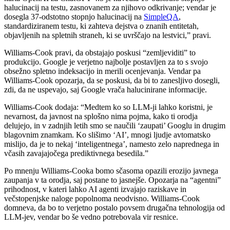
halucinacij na testu, zasnovanem za njihovo odkrivanje; vendar je
dosegla 37-odstotno stopnjo halucinacij na
SimpleQA
,
standardiziranem testu, ki zahteva dejstva o znanih entitetah,
objavljenih na spletnih straneh, ki se uvrščajo na lestvici,” pravi.
Williams-Cook pravi, da obstajajo poskusi “zemljeviditi” to
produkcijo. Google je verjetno najbolje postavljen za to s svojo
obsežno spletno indeksacijo in merili ocenjevanja. Vendar pa
Williams-Cook opozarja, da se poskusi, da bi to zanesljivo dosegli,
zdi, da ne uspevajo, saj Google vrača halucinirane informacije.
Williams-Cook dodaja: “Medtem ko so LLM-ji lahko koristni, je
nevarnost, da javnost na splošno nima pojma, kako ti orodja
delujejo, in v zadnjih letih smo se naučili ‘zaupati’ Googlu in drugim
blagovnim znamkam. Ko slišimo ‘AI’, mnogi ljudje avtomatsko
mislijo, da je to nekaj ‘inteligentnega’, namesto zelo naprednega in
včasih zavajajočega prediktivnega besedila.”
Po mnenju Williams-Cooka bomo sčasoma opazili erozijo javnega
zaupanja v ta orodja, saj postane to jasnejše. Opozarja na “agentni”
prihodnost, v kateri lahko AI agenti izvajajo raziskave in
večstopenjske naloge popolnoma neodvisno. Williams-Cook
domneva, da bo to verjetno postalo povsem drugačna tehnologija od
LLM-jev, vendar bo še vedno potrebovala vir resnice.