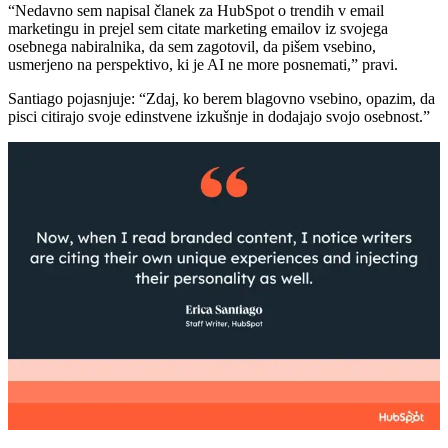
“Nedavno sem napisal članek za HubSpot o trendih v email
marketingu in prejel sem citate marketing emailov iz svojega
osebnega nabiralnika, da sem zagotovil, da pišem vsebino,
usmerjeno na perspektivo, ki je AI ne more posnemati,” pravi.
Santiago pojasnjuje: “Zdaj, ko berem blagovno vsebino, opazim, da
pisci citirajo svoje edinstvene izkušnje in dodajajo svojo osebnost.”