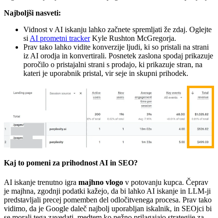
Najboljši nasveti:
Vidnost v AI iskanju lahko začnete spremljati že zdaj. Oglejte
si
AI prometni tracker
Kyle Rushton McGregorja.
Prav tako lahko vidite konverzije ljudi, ki so pristali na strani
iz AI orodja in konvertirali. Posnetek zaslona spodaj prikazuje
poročilo o pristajalni strani s prodajo, ki prikazuje stran, na
kateri je uporabnik pristal, vir seje in skupni prihodek.
Kaj to pomeni za prihodnost AI in SEO?
AI iskanje trenutno igra
majhno vlogo
v potovanju kupca. Čeprav
je majhna, zgodnji podatki kažejo, da bi lahko AI iskanje in LLM-ji
predstavljali precej pomemben del odločitvenega procesa. Prav tako
vidimo, da je Google daleč najbolj uporabljan iskalnik, in SEOjci bi
se morali tega zavedati, medtem ko nežno prilagajajo strategije za