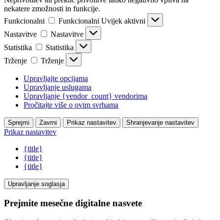
nekatere zmožnosti in funkcije.
Funkcionalni
Funkcionalni
Uvijek aktivni
Nastavitve
Nastavitve
Statistika
Statistika
Trženje
Trženje
Upravljajte opcijama
Upravljanje uslugama
Upravljanje {vendor_count} vendorima
Pročitajte više o ovim svrhama
Sprejmi
Zavrni
Prikaz nastavitev
Shranjevanje nastavitev
Prikaz nastavitev
{title}
{title}
{title}
Upravljanje soglasja
Prejmite mesečne digitalne nasvete