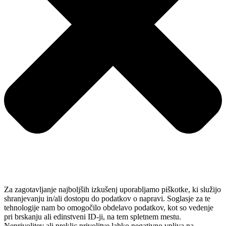
Za zagotavljanje najboljših izkušenj uporabljamo piškotke, ki služijo
shranjevanju in/ali dostopu do podatkov o napravi. Soglasje za te
tehnologije nam bo omogočilo obdelavo podatkov, kot so vedenje
pri brskanju ali edinstveni ID-ji, na tem spletnem mestu.
Neprivolitev ali preklic privolitve lahko negativno vpliva na