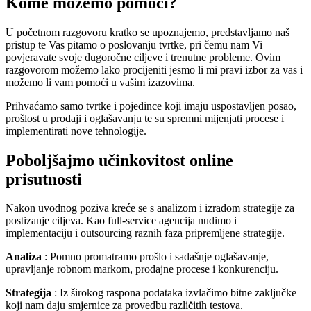
Kome možemo pomoći?
U početnom razgovoru kratko se upoznajemo, predstavljamo naš
pristup te Vas pitamo o poslovanju tvrtke, pri čemu nam Vi
povjeravate svoje dugoročne ciljeve i trenutne probleme. Ovim
razgovorom možemo lako procijeniti jesmo li mi pravi izbor za vas i
možemo li vam pomoći u vašim izazovima.
Prihvaćamo samo tvrtke i pojedince koji imaju uspostavljen posao,
prošlost u prodaji i oglašavanju te su spremni mijenjati procese i
implementirati nove tehnologije.
Poboljšajmo učinkovitost online
prisutnosti
Nakon uvodnog poziva kreće se s analizom i izradom strategije za
postizanje ciljeva. Kao full-service agencija nudimo i
implementaciju i outsourcing raznih faza pripremljene strategije.
Analiza
: Pomno promatramo prošlo i sadašnje oglašavanje,
upravljanje robnom markom, prodajne procese i konkurenciju.
Strategija
: Iz širokog raspona podataka izvlačimo bitne zaključke
koji nam daju smjernice za provedbu različitih testova.