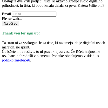
Obstajata dve vrsti podjetij: tista, ki aktivno gradijo svojo digitalno
prihodnost, in tista, ki bodo kmalu delala za prva. Katera želite biti?
Email
Please wait...
Naroči se
Thank you for sign up!
Ta stran ni za vsakogar. Je za tiste, ki razumejo, da je digitalni uspeh
maraton, ne sprint.
Če iščete hitre rešitve, to ni pravi kraj za vas. Če iščete trajnostne
rezultate, dobrodošli v plemenu. Podatke obdelujemo v skladu s
politiko zasebnosti
.