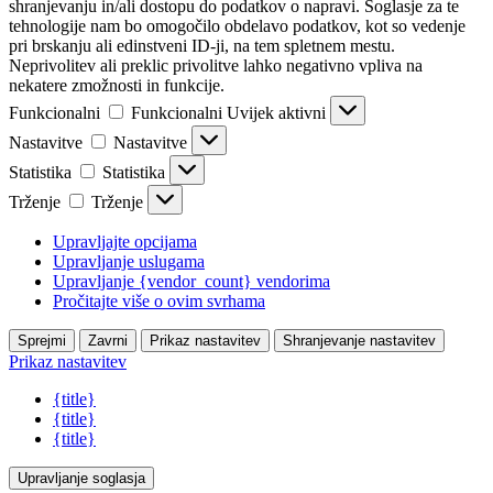
shranjevanju in/ali dostopu do podatkov o napravi. Soglasje za te
tehnologije nam bo omogočilo obdelavo podatkov, kot so vedenje
pri brskanju ali edinstveni ID-ji, na tem spletnem mestu.
Neprivolitev ali preklic privolitve lahko negativno vpliva na
nekatere zmožnosti in funkcije.
Funkcionalni
Funkcionalni
Uvijek aktivni
Nastavitve
Nastavitve
Statistika
Statistika
Trženje
Trženje
Upravljajte opcijama
Upravljanje uslugama
Upravljanje {vendor_count} vendorima
Pročitajte više o ovim svrhama
Sprejmi
Zavrni
Prikaz nastavitev
Shranjevanje nastavitev
Prikaz nastavitev
{title}
{title}
{title}
Upravljanje soglasja