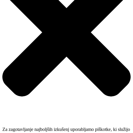
Za zagotavljanje najboljših izkušenj uporabljamo piškotke, ki služijo