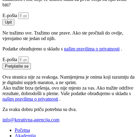
biti?
E-pošta
Upit
Ne tražimo sve. Tražimo one prave. Ako ste pročitali do ovdje,
vjerojatno ste jedan od njih.
Podatke obrađujemo u skladu s
našim pravilima o privatnosti
.
E-pošta
Pretplatite se
Ova stranica nije za svakoga. Namijenjena je onima koji razumiju da
je digitalni uspjeh maraton, a ne sprint.
Ako tražite brza rješenja, ovo nije mjesto za vas. Ako tražite održive
rezultate, dobrodošli u pleme. Vaše podatke obrađujemo u skladu s
našim pravilima o privatnosti
.
Za svaku dobru priču potrebna su dva.
info@kreativna-agencija.com
Početna
Akademija