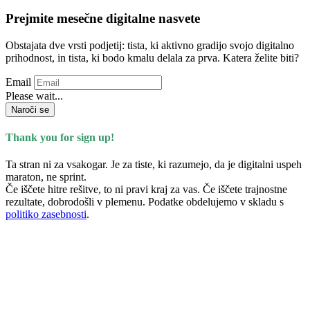
Prejmite mesečne digitalne nasvete
Obstajata dve vrsti podjetij: tista, ki aktivno gradijo svojo digitalno
prihodnost, in tista, ki bodo kmalu delala za prva. Katera želite biti?
Email
Please wait...
Naroči se
Thank you for sign up!
Ta stran ni za vsakogar. Je za tiste, ki razumejo, da je digitalni uspeh
maraton, ne sprint.
Če iščete hitre rešitve, to ni pravi kraj za vas. Če iščete trajnostne
rezultate, dobrodošli v plemenu. Podatke obdelujemo v skladu s
politiko zasebnosti
.