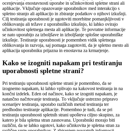
ocenjevanja enostavnosti uporabe in učinkovitosti spletne strani ali
aplikacije. Vključuje opazovanje uporabnikov med interakcijo s
spletno stranjo ali aplikacijo in zbiranje podatkov o njihovi izkušnji.
Cilj testiranja uporabnosti je ugotoviti morebitne pomanjkljivosti v
oblikovanju ali težave z uporabniško izkušnjo, ki lahko ovirajo
učinkovitost spletnega mesta ali aplikacije. Te povratne informacije
se nato uporabijo za izboljšave in izboljšanje splošne uporabniške
izkušnje. Testiranje uporabnosti je pomemben vidik spletnega
oblikovanja in razvoja, saj pomaga zagotoviti, da je spletno mesto ali
aplikacija uporabniku prijazna in enostavna za krmarjenje.
Kako se izogniti napakam pri testiranju
uporabnosti spletne strani?
Pri testiranju uporabnosti spletne strani je pomembno, da se
izognemo napakam, ki lahko vplivajo na kakovost testiranja in na
končni izdelek. Eden od načinov, kako se izogniti napakam, je
natančno načrtovanje testiranja. To vključuje ustrezno pripravo
scenarijev testiranja, uporabo različnih metod testiranja ter
predhodno testiranje aplikacije. Pomembno je tudi, da se pri
testiranju uporabnosti spletnih strani upošteva ciljno skupino, za
katero je bila spletna stran zasnovana. Uporabniki morajo biti
različni, da se lahko ugotovi, kako učinkovita je spletna stran za
različne vrste uporabnikov. Z zbiranjem povratnih informacij