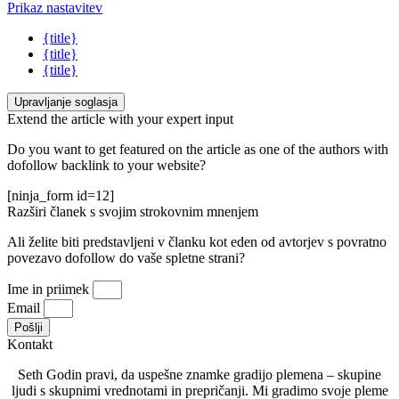
Prikaz nastavitev
{title}
{title}
{title}
Upravljanje soglasja
Extend the article with your expert input
Do you want to get featured on the article as one of the authors with
dofollow backlink to your website?
[ninja_form id=12]
Razširi članek s svojim strokovnim mnenjem
Ali želite biti predstavljeni v članku kot eden od avtorjev s povratno
povezavo dofollow do vaše spletne strani?
Ime in priimek
Email
Pošlji
Kontakt
Seth Godin pravi, da uspešne znamke gradijo plemena – skupine
ljudi s skupnimi vrednotami in prepričanji. Mi gradimo svoje pleme