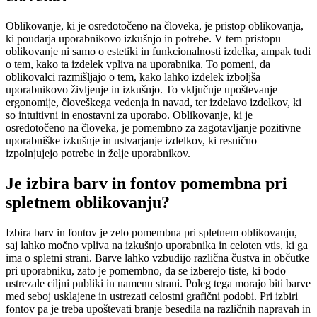
Oblikovanje, ki je osredotočeno na človeka, je pristop oblikovanja,
ki poudarja uporabnikovo izkušnjo in potrebe. V tem pristopu
oblikovanje ni samo o estetiki in funkcionalnosti izdelka, ampak tudi
o tem, kako ta izdelek vpliva na uporabnika. To pomeni, da
oblikovalci razmišljajo o tem, kako lahko izdelek izboljša
uporabnikovo življenje in izkušnjo. To vključuje upoštevanje
ergonomije, človeškega vedenja in navad, ter izdelavo izdelkov, ki
so intuitivni in enostavni za uporabo. Oblikovanje, ki je
osredotočeno na človeka, je pomembno za zagotavljanje pozitivne
uporabniške izkušnje in ustvarjanje izdelkov, ki resnično
izpolnjujejo potrebe in želje uporabnikov.
Je izbira barv in fontov pomembna pri
spletnem oblikovanju?
Izbira barv in fontov je zelo pomembna pri spletnem oblikovanju,
saj lahko močno vpliva na izkušnjo uporabnika in celoten vtis, ki ga
ima o spletni strani. Barve lahko vzbudijo različna čustva in občutke
pri uporabniku, zato je pomembno, da se izberejo tiste, ki bodo
ustrezale ciljni publiki in namenu strani. Poleg tega morajo biti barve
med seboj usklajene in ustrezati celostni grafični podobi. Pri izbiri
fontov pa je treba upoštevati branje besedila na različnih napravah in