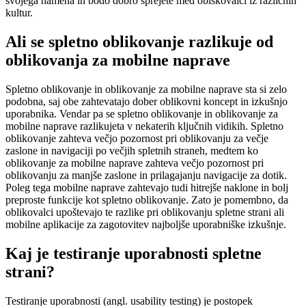
svojega namena in bodo dobro sprejete med obiskovalci iz različnih
kultur.
Ali se spletno oblikovanje razlikuje od
oblikovanja za mobilne naprave
Spletno oblikovanje in oblikovanje za mobilne naprave sta si zelo
podobna, saj obe zahtevatajo dober oblikovni koncept in izkušnjo
uporabnika. Vendar pa se spletno oblikovanje in oblikovanje za
mobilne naprave razlikujeta v nekaterih ključnih vidikih. Spletno
oblikovanje zahteva večjo pozornost pri oblikovanju za večje
zaslone in navigaciji po večjih spletnih straneh, medtem ko
oblikovanje za mobilne naprave zahteva večjo pozornost pri
oblikovanju za manjše zaslone in prilagajanju navigacije za dotik.
Poleg tega mobilne naprave zahtevajo tudi hitrejše naklone in bolj
preproste funkcije kot spletno oblikovanje. Zato je pomembno, da
oblikovalci upoštevajo te razlike pri oblikovanju spletne strani ali
mobilne aplikacije za zagotovitev najboljše uporabniške izkušnje.
Kaj je testiranje uporabnosti spletne
strani?
Testiranje uporabnosti (angl. usability testing) je postopek