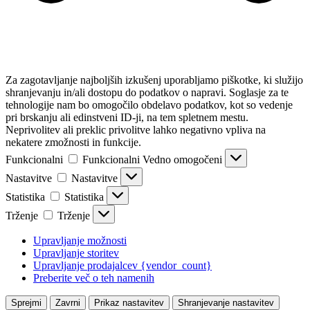
Za zagotavljanje najboljših izkušenj uporabljamo piškotke, ki služijo
shranjevanju in/ali dostopu do podatkov o napravi. Soglasje za te
tehnologije nam bo omogočilo obdelavo podatkov, kot so vedenje
pri brskanju ali edinstveni ID-ji, na tem spletnem mestu.
Neprivolitev ali preklic privolitve lahko negativno vpliva na
nekatere zmožnosti in funkcije.
Funkcionalni
Funkcionalni
Vedno omogočeni
Nastavitve
Nastavitve
Statistika
Statistika
Trženje
Trženje
Upravljanje možnosti
Upravljanje storitev
Upravljanje prodajalcev {vendor_count}
Preberite več o teh namenih
Sprejmi
Zavrni
Prikaz nastavitev
Shranjevanje nastavitev