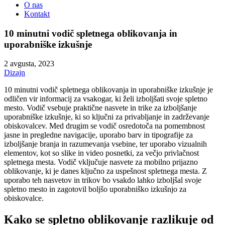
O nas
Kontakt
10 minutni vodič spletnega oblikovanja in
uporabniške izkušnje
2 avgusta, 2023
Dizajn
10 minutni vodič spletnega oblikovanja in uporabniške izkušnje je
odličen vir informacij za vsakogar, ki želi izboljšati svoje spletno
mesto. Vodič vsebuje praktične nasvete in trike za izboljšanje
uporabniške izkušnje, ki so ključni za privabljanje in zadrževanje
obiskovalcev. Med drugim se vodič osredotoča na pomembnost
jasne in pregledne navigacije, uporabo barv in tipografije za
izboljšanje branja in razumevanja vsebine, ter uporabo vizualnih
elementov, kot so slike in video posnetki, za večjo privlačnost
spletnega mesta. Vodič vključuje nasvete za mobilno prijazno
oblikovanje, ki je danes ključno za uspešnost spletnega mesta. Z
uporabo teh nasvetov in trikov bo vsakdo lahko izboljšal svoje
spletno mesto in zagotovil boljšo uporabniško izkušnjo za
obiskovalce.
Kako se spletno oblikovanje razlikuje od