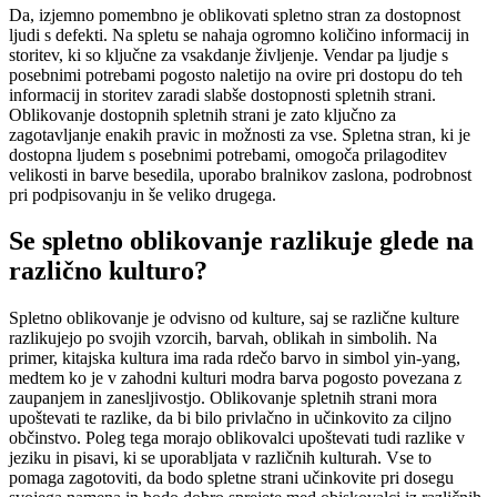
Da, izjemno pomembno je oblikovati spletno stran za dostopnost
ljudi s defekti. Na spletu se nahaja ogromno količino informacij in
storitev, ki so ključne za vsakdanje življenje. Vendar pa ljudje s
posebnimi potrebami pogosto naletijo na ovire pri dostopu do teh
informacij in storitev zaradi slabše dostopnosti spletnih strani.
Oblikovanje dostopnih spletnih strani je zato ključno za
zagotavljanje enakih pravic in možnosti za vse. Spletna stran, ki je
dostopna ljudem s posebnimi potrebami, omogoča prilagoditev
velikosti in barve besedila, uporabo bralnikov zaslona, podrobnost
pri podpisovanju in še veliko drugega.
Se spletno oblikovanje razlikuje glede na
različno kulturo?
Spletno oblikovanje je odvisno od kulture, saj se različne kulture
razlikujejo po svojih vzorcih, barvah, oblikah in simbolih. Na
primer, kitajska kultura ima rada rdečo barvo in simbol yin-yang,
medtem ko je v zahodni kulturi modra barva pogosto povezana z
zaupanjem in zanesljivostjo. Oblikovanje spletnih strani mora
upoštevati te razlike, da bi bilo privlačno in učinkovito za ciljno
občinstvo. Poleg tega morajo oblikovalci upoštevati tudi razlike v
jeziku in pisavi, ki se uporabljata v različnih kulturah. Vse to
pomaga zagotoviti, da bodo spletne strani učinkovite pri dosegu