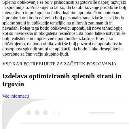
Spletno oblikovanje se bo v prihodnosti zagotovo še naprej razvijalo
in spreminjalo. Pričakujemo lahko, da bo oblikovanje postalo še bolj
interaktivno in prilagojeno individualnim uporabniškim potrebam.
Uporabnikom bodo na voljo bolj personalizirane izkušnje, saj bodo
spletne strani in aplikacije temeljile na njihovih zanimanjih in
navadah. Poleg tega bodo oblikovalci uporabljali nove tehnologije,
kot so navidezna in obogatena resničnost, da bodo lahko ustvarili še
bolj realistične in impresivne uporabniške izkušnje. Prav tako
pričakujemo, da bodo oblikovalci še bolj pozorni na uporabnost in
dostopnost spletnih strani ter aplikacij, da bodo lahko dosegljive in
uporabne za čim večjo skupino ljudi.
VSE KAR POTREBUJETE ZA ZAČETEK POSLOVANJA.
Izdelava optimiziranih spletnih strani in
trgovin
Več informacij