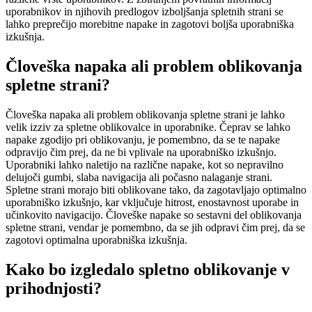
uporabnikov in njihovih predlogov izboljšanja spletnih strani se
lahko preprečijo morebitne napake in zagotovi boljša uporabniška
izkušnja.
Človeška napaka ali problem oblikovanja
spletne strani?
Človeška napaka ali problem oblikovanja spletne strani je lahko
velik izziv za spletne oblikovalce in uporabnike. Čeprav se lahko
napake zgodijo pri oblikovanju, je pomembno, da se te napake
odpravijo čim prej, da ne bi vplivale na uporabniško izkušnjo.
Uporabniki lahko naletijo na različne napake, kot so nepravilno
delujoči gumbi, slaba navigacija ali počasno nalaganje strani.
Spletne strani morajo biti oblikovane tako, da zagotavljajo optimalno
uporabniško izkušnjo, kar vključuje hitrost, enostavnost uporabe in
učinkovito navigacijo. Človeške napake so sestavni del oblikovanja
spletne strani, vendar je pomembno, da se jih odpravi čim prej, da se
zagotovi optimalna uporabniška izkušnja.
Kako bo izgledalo spletno oblikovanje v
prihodnjosti?