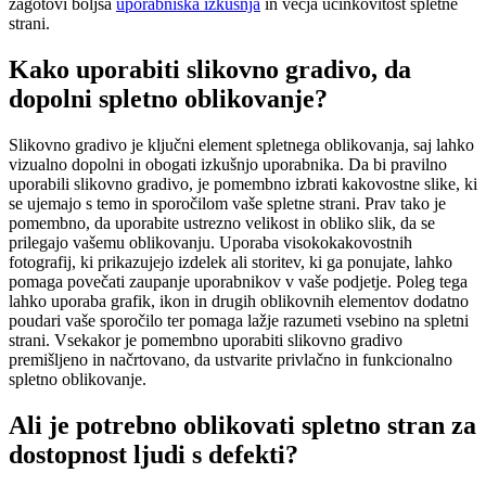
zagotovi boljša
uporabniška izkušnja
in večja učinkovitost spletne
strani.
Kako uporabiti slikovno gradivo, da
dopolni spletno oblikovanje?
Slikovno gradivo je ključni element spletnega oblikovanja, saj lahko
vizualno dopolni in obogati izkušnjo uporabnika. Da bi pravilno
uporabili slikovno gradivo, je pomembno izbrati kakovostne slike, ki
se ujemajo s temo in sporočilom vaše spletne strani. Prav tako je
pomembno, da uporabite ustrezno velikost in obliko slik, da se
prilegajo vašemu oblikovanju. Uporaba visokokakovostnih
fotografij, ki prikazujejo izdelek ali storitev, ki ga ponujate, lahko
pomaga povečati zaupanje uporabnikov v vaše podjetje. Poleg tega
lahko uporaba grafik, ikon in drugih oblikovnih elementov dodatno
poudari vaše sporočilo ter pomaga lažje razumeti vsebino na spletni
strani. Vsekakor je pomembno uporabiti slikovno gradivo
premišljeno in načrtovano, da ustvarite privlačno in funkcionalno
spletno oblikovanje.
Ali je potrebno oblikovati spletno stran za
dostopnost ljudi s defekti?