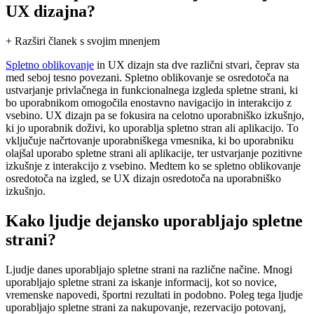
UX dizajna?
+ Razširi članek s svojim mnenjem
Spletno oblikovanje
in UX dizajn sta dve različni stvari, čeprav sta
med seboj tesno povezani. Spletno oblikovanje se osredotoča na
ustvarjanje privlačnega in funkcionalnega izgleda spletne strani, ki
bo uporabnikom omogočila enostavno navigacijo in interakcijo z
vsebino. UX dizajn pa se fokusira na celotno uporabniško izkušnjo,
ki jo uporabnik doživi, ko uporablja spletno stran ali aplikacijo. To
vključuje načrtovanje uporabniškega vmesnika, ki bo uporabniku
olajšal uporabo spletne strani ali aplikacije, ter ustvarjanje pozitivne
izkušnje z interakcijo z vsebino. Medtem ko se spletno oblikovanje
osredotoča na izgled, se UX dizajn osredotoča na uporabniško
izkušnjo.
Kako ljudje dejansko uporabljajo spletne
strani?
Ljudje danes uporabljajo spletne strani na različne načine. Mnogi
uporabljajo spletne strani za iskanje informacij, kot so novice,
vremenske napovedi, športni rezultati in podobno. Poleg tega ljudje
uporabljajo spletne strani za nakupovanje, rezervacijo potovanj,