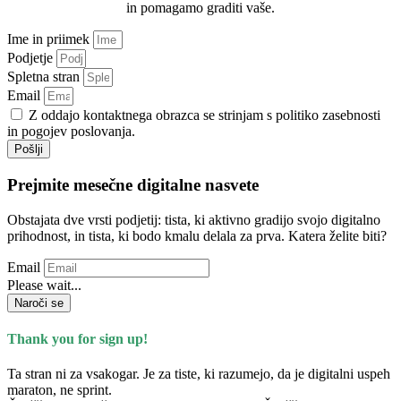
in pomagamo graditi vaše.
Ime in priimek
Podjetje
Spletna stran
Email
Z oddajo kontaktnega obrazca se strinjam s politiko zasebnosti
in pogojev poslovanja.
Pošlji
Prejmite mesečne digitalne nasvete
Obstajata dve vrsti podjetij: tista, ki aktivno gradijo svojo digitalno
prihodnost, in tista, ki bodo kmalu delala za prva. Katera želite biti?
Email
Please wait...
Naroči se
Thank you for sign up!
Ta stran ni za vsakogar. Je za tiste, ki razumejo, da je digitalni uspeh
maraton, ne sprint.