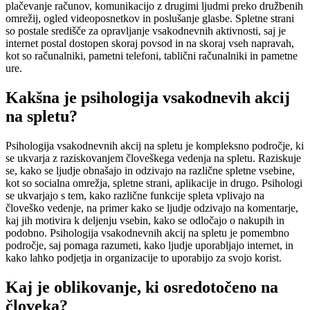
plačevanje računov, komunikacijo z drugimi ljudmi preko družbenih
omrežij, ogled videoposnetkov in poslušanje glasbe. Spletne strani
so postale središče za opravljanje vsakodnevnih aktivnosti, saj je
internet postal dostopen skoraj povsod in na skoraj vseh napravah,
kot so računalniki, pametni telefoni, tablični računalniki in pametne
ure.
Kakšna je psihologija vsakodnevih akcij
na spletu?
Psihologija vsakodnevnih akcij na spletu je kompleksno področje, ki
se ukvarja z raziskovanjem človeškega vedenja na spletu. Raziskuje
se, kako se ljudje obnašajo in odzivajo na različne spletne vsebine,
kot so socialna omrežja, spletne strani, aplikacije in drugo. Psihologi
se ukvarjajo s tem, kako različne funkcije spleta vplivajo na
človeško vedenje, na primer kako se ljudje odzivajo na komentarje,
kaj jih motivira k deljenju vsebin, kako se odločajo o nakupih in
podobno. Psihologija vsakodnevnih akcij na spletu je pomembno
področje, saj pomaga razumeti, kako ljudje uporabljajo internet, in
kako lahko podjetja in organizacije to uporabijo za svojo korist.
Kaj je oblikovanje, ki osredotočeno na
človeka?