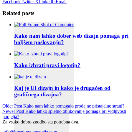
Facebook
Twitter X
LinkedIn
Email
Related posts
Kako nam lahko dober web dizajn pomaga pri
boljšem poslovanju?
Kako izbrati pravi logotip?
Kaj je UI dizajn in kako je drugačen od
grafičnega dizajna?
Older Post
Kako nam lahko pomagajo prodajne pristajalne strani?
Newer Post
Kako lahko spletno oblikovanje pomaga pri vidljivosti
podjetja?
Za vsako dobro zgodbo sta potrebna dva.
info@kreativna-agencija.com