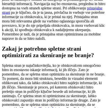
hierarhiji informacij. Navigacija naj bo enostavna, pregledna in hitro
dostopna na vseh straneh spletne strani. Pri oblikovanju
pristajalne
strani
pa je ključno, da je ta jasna, privlačna in vsebuje vse potrebne
informacije za obiskovalca, ki je pristal na njej. Pristajalna stran
mora biti relevantna glede na vsebino oglasnega sporočila ali
povezavo, ki je do nje pripeljala obiskovalca, in mora vsebovati klic
k akciji, ki spodbuja obiskovalca k nadaljnjemu ukrepanju.
Pomembno je tudi, da je pristajalna stran optimizirana za mobilne
naprave in da se hitro naloži.
Zakaj je potrebno spletne strani
optimizirati za skeniranje ne branje?
Spletna stran je najučinkovitejša, ko je obiskovalcem omogočeno
hitro in enostavno iskanje informacij, ki jih iščejo. Zato je
pomembno, da se spletna stran optimizira za skeniranje in ne branje.
To pomeni, da mora biti struktura, besedilo in vizualni elementi
oblikovani tako, da lahko obiskovalci hitro najdejo informacije, ki
jih iščejo. Skeniranje je proces, pri katerem obiskovalci hitro
preletijo stran in poiščejo ključne besede ali informacije, ki jih
zanimajo. Če spletna stran ni optimizirana za skeniranje, lahko
obiskovalci zapustijo stran in poiščejo informacije drugje. Zato je
pomembno, da se spletna stran optimizira za skeniranje, da se