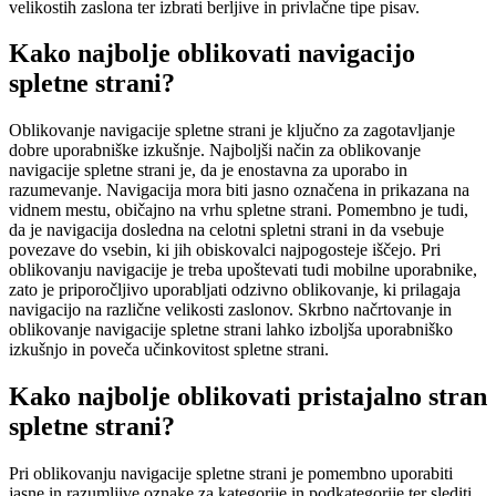
velikostih zaslona ter izbrati berljive in privlačne tipe pisav.
Kako najbolje oblikovati navigacijo
spletne strani?
Oblikovanje navigacije spletne strani je ključno za zagotavljanje
dobre uporabniške izkušnje. Najboljši način za oblikovanje
navigacije spletne strani je, da je enostavna za uporabo in
razumevanje. Navigacija mora biti jasno označena in prikazana na
vidnem mestu, običajno na vrhu spletne strani. Pomembno je tudi,
da je navigacija dosledna na celotni spletni strani in da vsebuje
povezave do vsebin, ki jih obiskovalci najpogosteje iščejo. Pri
oblikovanju navigacije je treba upoštevati tudi mobilne uporabnike,
zato je priporočljivo uporabljati odzivno oblikovanje, ki prilagaja
navigacijo na različne velikosti zaslonov. Skrbno načrtovanje in
oblikovanje navigacije spletne strani lahko izboljša uporabniško
izkušnjo in poveča učinkovitost spletne strani.
Kako najbolje oblikovati pristajalno stran
spletne strani?
Pri oblikovanju navigacije spletne strani je pomembno uporabiti
jasne in razumljive oznake za kategorije in podkategorije ter slediti