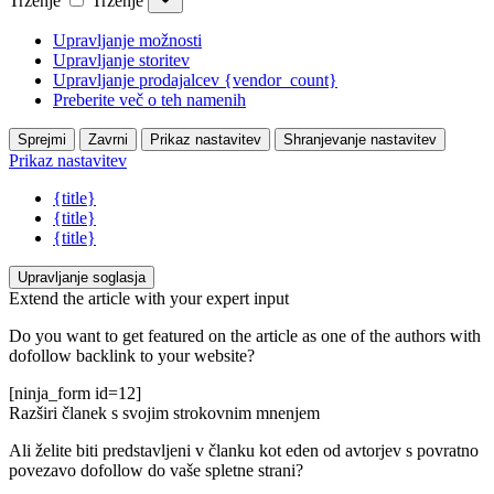
Trženje
Trženje
Upravljanje možnosti
Upravljanje storitev
Upravljanje prodajalcev {vendor_count}
Preberite več o teh namenih
Sprejmi
Zavrni
Prikaz nastavitev
Shranjevanje nastavitev
Prikaz nastavitev
{title}
{title}
{title}
Upravljanje soglasja
Extend the article with your expert input
Do you want to get featured on the article as one of the authors with
dofollow backlink to your website?
[ninja_form id=12]
Razširi članek s svojim strokovnim mnenjem
Ali želite biti predstavljeni v članku kot eden od avtorjev s povratno
povezavo dofollow do vaše spletne strani?