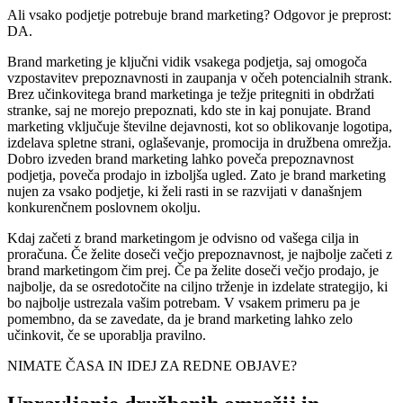
Ali vsako podjetje potrebuje brand marketing? Odgovor je preprost:
DA.
Brand marketing je ključni vidik vsakega podjetja, saj omogoča
vzpostavitev prepoznavnosti in zaupanja v očeh potencialnih strank.
Brez učinkovitega brand marketinga je težje pritegniti in obdržati
stranke, saj ne morejo prepoznati, kdo ste in kaj ponujate. Brand
marketing vključuje številne dejavnosti, kot so oblikovanje logotipa,
izdelava spletne strani, oglaševanje, promocija in družbena omrežja.
Dobro izveden brand marketing lahko poveča prepoznavnost
podjetja, poveča prodajo in izboljša ugled. Zato je brand marketing
nujen za vsako podjetje, ki želi rasti in se razvijati v današnjem
konkurenčnem poslovnem okolju.
Kdaj začeti z brand marketingom je odvisno od vašega cilja in
proračuna. Če želite doseči večjo prepoznavnost, je najbolje začeti z
brand marketingom čim prej. Če pa želite doseči večjo prodajo, je
najbolje, da se osredotočite na ciljno trženje in izdelate strategijo, ki
bo najbolje ustrezala vašim potrebam. V vsakem primeru pa je
pomembno, da se zavedate, da je brand marketing lahko zelo
učinkovit, če se uporablja pravilno.
NIMATE ČASA IN IDEJ ZA REDNE OBJAVE?