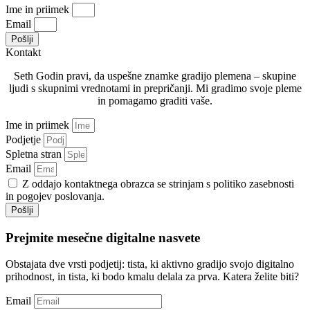
Ime in priimek
Email
Pošlji
Kontakt
Seth Godin pravi, da uspešne znamke gradijo plemena – skupine
ljudi s skupnimi vrednotami in prepričanji. Mi gradimo svoje pleme
in pomagamo graditi vaše.
Ime in priimek
Podjetje
Spletna stran
Email
Z oddajo kontaktnega obrazca se strinjam s politiko zasebnosti
in pogojev poslovanja.
Pošlji
Prejmite mesečne digitalne nasvete
Obstajata dve vrsti podjetij: tista, ki aktivno gradijo svojo digitalno
prihodnost, in tista, ki bodo kmalu delala za prva. Katera želite biti?
Email