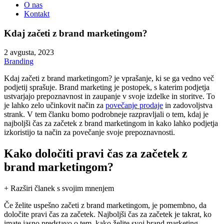
O nas
Kontakt
Kdaj začeti z brand marketingom?
2 avgusta, 2023
Branding
Kdaj začeti z brand marketingom? je vprašanje, ki se ga vedno več
podjetij sprašuje. Brand marketing je postopek, s katerim podjetja
ustvarjajo prepoznavnost in zaupanje v svoje izdelke in storitve. To
je lahko zelo učinkovit način za
povečanje prodaje
in zadovoljstva
strank. V tem članku bomo podrobneje razpravljali o tem, kdaj je
najboljši čas za začetek z brand marketingom in kako lahko podjetja
izkoristijo ta način za povečanje svoje prepoznavnosti.
Kako določiti pravi čas za začetek z
brand marketingom?
+ Razširi članek s svojim mnenjem
Če želite uspešno začeti z brand marketingom, je pomembno, da
določite pravi čas za začetek. Najboljši čas za začetek je takrat, ko
imate jasno predstavo o tem, kako želite svoj brand marketing