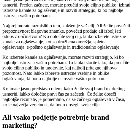
usmeriti. Preden začnete, morate preučiti svojo ciljno publiko, izbrati
ustrezne kanale za oglaševanje in razviti strategijo, ki bo najbolje
ustrezala vašim potrebam.
Najprej morate razmisliti o tem, kakšen je vaš cilj. Ali želite povečati
prepoznavnost blagovne znamke, povečati prodajo ali izboljšati
odnos z občinstvom? Ko določite svoj cilj, lahko izberete ustrezne
kanale za oglaševanje, kot so družbena omrežja, spletna
oglaševanja, e-poštno oglaševanje in tradicionalno oglaševanje.
Ko izberete kanale za oglaševanje, morate razviti strategijo, ki bo
najbolje ustrezala vašim potrebam. To lahko storite tako, da preučite
svojo ciljno publiko in ugotovite, kaj najbolj pritegne njihovo
pozornost. Nato lahko izberete ustrezne vsebine in oblike
oglaševanja, ki bodo najbolje ustrezale vašim potrebam.
Ko imate jasno predstavo o tem, kako želite svoj brand marketing
usmeriti, lahko določite pravi čas za začetek. Če želite doseči
najboljše rezultate, je pomembno, da se začnejo oglaševati v času,
ko je največja verjetnost, da bodo dosegli svoje cilje.
Ali vsako podjetje potrebuje brand
marketing?