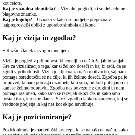
kot celote.
Kaj je vizualna identiteta?
– Vizualni pogledi, ki so del celotne
blagovne znamke.
Kaj je logotip?
– Oznaka v kateri se podjetje prepozna v
najpreprostejši obliki z uporabo simbola ali ikone.
Kaj je vizija in zgodba?
+ Razširi članek s svojim mnenjem
Vizija je pogled v prihodnost, ki temelji na naših željah in sanjah.
Gre za vizualizacijo tega, kar si želimo doseči in kaj bi radi, da se
zgodi v prihodnosti. Vizija je ključna za našo motivacijo, saj nam
pomaga osredotočiti se na cilje, ki jih želimo doseči. Zgodba pa je
pripoved, ki nam pomaga razumeti, kdo smo, od kod prihajamo in
kam se želimo odpraviti. Zgodba nas povezuje z drugimi in nam
pomaga razumeti, kako smo se razvijali skozi čas in kako smo
postali tisto, kar smo danes. Skozi zgodbo lahko razumemo, kaj so
vrednote podjetja in kaj nas kot ekipo navdihuje.
Kaj je pozicioniranje?
Pozicioniranje je marketinški koncept, ki se nanaša na način, kako