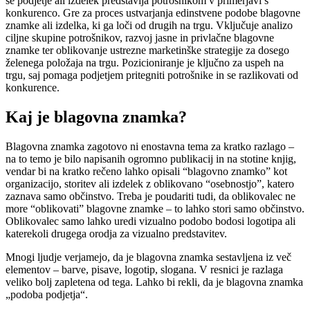
se podjetje ali izdelek predstavlja potrošnikom v primerjavi s
konkurenco. Gre za proces ustvarjanja edinstvene podobe blagovne
znamke ali izdelka, ki ga loči od drugih na trgu. Vključuje analizo
ciljne skupine potrošnikov, razvoj jasne in privlačne blagovne
znamke ter oblikovanje ustrezne marketinške strategije za dosego
želenega položaja na trgu. Pozicioniranje je ključno za uspeh na
trgu, saj pomaga podjetjem pritegniti potrošnike in se razlikovati od
konkurence.
Kaj je blagovna znamka?
Blagovna znamka zagotovo ni enostavna tema za kratko razlago –
na to temo je bilo napisanih ogromno publikacij in na stotine knjig,
vendar bi na kratko rečeno lahko opisali “blagovno znamko” kot
organizacijo, storitev ali izdelek z oblikovano “osebnostjo”, katero
zaznava samo občinstvo. Treba je poudariti tudi, da oblikovalec ne
more “oblikovati” blagovne znamke – to lahko stori samo občinstvo.
Oblikovalec samo lahko uredi vizualno podobo bodosi logotipa ali
katerekoli drugega orodja za vizualno predstavitev.
Mnogi ljudje verjamejo, da je blagovna znamka sestavljena iz več
elementov – barve, pisave, logotip, slogana. V resnici je razlaga
veliko bolj zapletena od tega. Lahko bi rekli, da je blagovna znamka
„podoba podjetja“.