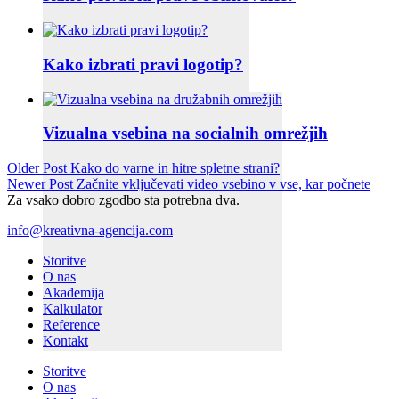
Kako izbrati pravi logotip?
Vizualna vsebina na socialnih omrežjih
Older Post
Kako do varne in hitre spletne strani?
Newer Post
Začnite vključevati video vsebino v vse, kar počnete
Za vsako dobro zgodbo sta potrebna dva.
info@kreativna-agencija.com
Storitve
O nas
Akademija
Kalkulator
Reference
Kontakt
Storitve
O nas