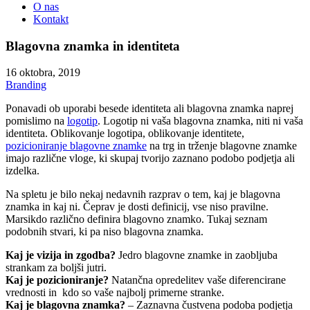
O nas
Kontakt
Blagovna znamka in identiteta
16 oktobra, 2019
Branding
Ponavadi ob uporabi besede identiteta ali blagovna znamka naprej
pomislimo na
logotip
. Logotip ni vaša blagovna znamka, niti ni vaša
identiteta. Oblikovanje logotipa, oblikovanje identitete,
pozicioniranje blagovne znamke
na trg in trženje blagovne znamke
imajo različne vloge, ki skupaj tvorijo zaznano podobo podjetja ali
izdelka.
Na spletu je bilo nekaj nedavnih razprav o tem, kaj je blagovna
znamka in kaj ni. Čeprav je dosti definicij, vse niso pravilne.
Marsikdo različno definira blagovno znamko. Tukaj seznam
podobnih stvari, ki pa niso blagovna znamka.
Kaj je vizija in zgodba?
Jedro blagovne znamke in zaobljuba
strankam za boljši jutri.
Kaj je pozicioniranje?
Natančna opredelitev vaše diferencirane
vrednosti in kdo so vaše najbolj primerne stranke.
Kaj je blagovna znamka?
– Zaznavna čustvena podoba podjetja