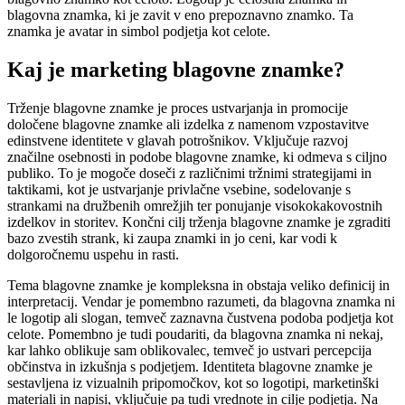
blagovna znamka, ki je zavit v eno prepoznavno znamko. Ta
znamka je avatar in simbol podjetja kot celote.
Kaj je marketing blagovne znamke?
Trženje blagovne znamke je proces ustvarjanja in promocije
določene blagovne znamke ali izdelka z namenom vzpostavitve
edinstvene identitete v glavah potrošnikov. Vključuje razvoj
značilne osebnosti in podobe blagovne znamke, ki odmeva s ciljno
publiko. To je mogoče doseči z različnimi tržnimi strategijami in
taktikami, kot je ustvarjanje privlačne vsebine, sodelovanje s
strankami na družbenih omrežjih ter ponujanje visokokakovostnih
izdelkov in storitev. Končni cilj trženja blagovne znamke je zgraditi
bazo zvestih strank, ki zaupa znamki in jo ceni, kar vodi k
dolgoročnemu uspehu in rasti.
Tema blagovne znamke je kompleksna in obstaja veliko definicij in
interpretacij. Vendar je pomembno razumeti, da blagovna znamka ni
le logotip ali slogan, temveč zaznavna čustvena podoba podjetja kot
celote. Pomembno je tudi poudariti, da blagovna znamka ni nekaj,
kar lahko oblikuje sam oblikovalec, temveč jo ustvari percepcija
občinstva in izkušnja s podjetjem. Identiteta blagovne znamke je
sestavljena iz vizualnih pripomočkov, kot so logotipi, marketinški
materiali in napisi, vključuje pa tudi vrednote in cilje podjetja. Na