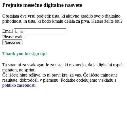
Prejmite mesečne digitalne nasvete
Obstajata dve vrsti podjetij: tista, ki aktivno gradijo svojo digitalno
prihodnost, in tista, ki bodo kmalu delala za prva. Katera želite biti?
Email
Please wait...
Naroči se
Thank you for sign up!
Ta stran ni za vsakogar. Je za tiste, ki razumejo, da je digitalni uspeh
maraton, ne sprint.
Če iščete hitre rešitve, to ni pravi kraj za vas. Če iščete trajnostne
rezultate, dobrodošli v plemenu. Podatke obdelujemo v skladu s
politiko zasebnosti
.