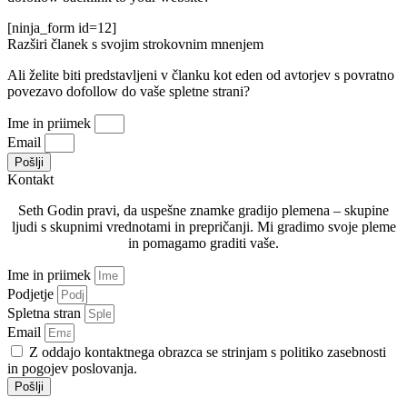
[ninja_form id=12]
Razširi članek s svojim strokovnim mnenjem
Ali želite biti predstavljeni v članku kot eden od avtorjev s povratno
povezavo dofollow do vaše spletne strani?
Ime in priimek
Email
Pošlji
Kontakt
Seth Godin pravi, da uspešne znamke gradijo plemena – skupine
ljudi s skupnimi vrednotami in prepričanji. Mi gradimo svoje pleme
in pomagamo graditi vaše.
Ime in priimek
Podjetje
Spletna stran
Email
Z oddajo kontaktnega obrazca se strinjam s politiko zasebnosti
in pogojev poslovanja.
Pošlji