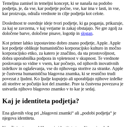
Temeljna zamisel in temeljni koncept, ki se nanaša na podobo
podjetja, je, da vse, kar podjetje počne, vse, kar ima v lasti, in vse,
kar proizvaja, odraža vrednote in cilje podjetja kot celote.
Doslednost te osrednje ideje tvori podjetje, ki ga poganja, prikazuje,
za kaj se zavzema, v kaj verjame in zakaj obstajajo. Ne gre zgolj za
določene barve, določene pisave, logotip in
slogan
.
Kot primer lahko izpostavimo dobro znano podjetje, Apple. Apple
kot podjetje oblikuje humanistično korporacijsko kulturo in močno
korporacijsko etiko, za katero je značilno, da sta prostovoljnost,
dobra uporabniška podpora in vpletenost v skupnost. Te vrednote
poslovanja so vidne v vsem, kar počnejo, od njihovih inovativnih
izdelkov in oglaševanja, vse do njihovega storitve za stranke. Apple
je čustvena humanistična blagovna znamka, ki se resnično trudi
povezat z ljudmi. Ko ljudje kupujejo ali uporabljajo njihove izdelke
ali storitve se počutijo kot del znamke. Prav ta čustvena povezava je
ustvarila njihovo blagovno znamko v to kar je sedaj.
Kaj je identiteta podjetja?
Ena glavnih vlog pri „blagovni znamki“ ali „podobi podjetja“ je
njegova identiteta.