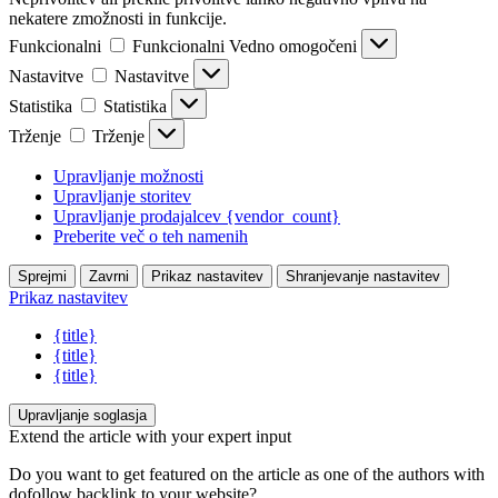
nekatere zmožnosti in funkcije.
Funkcionalni
Funkcionalni
Vedno omogočeni
Nastavitve
Nastavitve
Statistika
Statistika
Trženje
Trženje
Upravljanje možnosti
Upravljanje storitev
Upravljanje prodajalcev {vendor_count}
Preberite več o teh namenih
Sprejmi
Zavrni
Prikaz nastavitev
Shranjevanje nastavitev
Prikaz nastavitev
{title}
{title}
{title}
Upravljanje soglasja
Extend the article with your expert input
Do you want to get featured on the article as one of the authors with
dofollow backlink to your website?