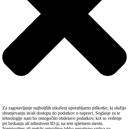
Za zagotavljanje najboljših izkušenj uporabljamo piškotke, ki služijo
shranjevanju in/ali dostopu do podatkov o napravi. Soglasje za te
tehnologije nam bo omogočilo obdelavo podatkov, kot so vedenje
pri brskanju ali edinstveni ID-ji, na tem spletnem mestu.
Neprivolitev ali preklic privolitve lahko negativno vpliva na