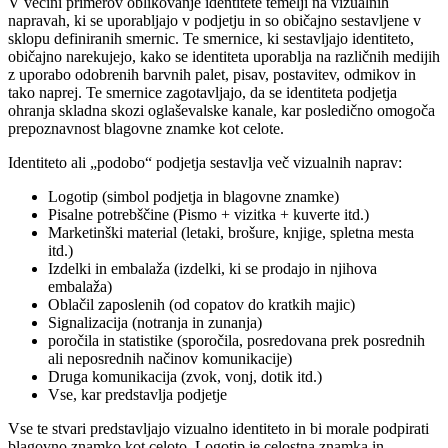
V večini primerov oblikovanje identitete temelji na vizualnih
napravah, ki se uporabljajo v podjetju in so običajno sestavljene v
sklopu definiranih smernic. Te smernice, ki sestavljajo identiteto,
običajno narekujejo, kako se identiteta uporablja na različnih medijih
z uporabo odobrenih barvnih palet, pisav, postavitev, odmikov in
tako naprej. Te smernice zagotavljajo, da se identiteta podjetja
ohranja skladna skozi oglaševalske kanale, kar posledično omogoča
prepoznavnost blagovne znamke kot celote.
Identiteto ali „podobo“ podjetja sestavlja več vizualnih naprav:
Logotip (simbol podjetja in blagovne znamke)
Pisalne potrebščine (Pismo + vizitka + kuverte itd.)
Marketinški material (letaki, brošure, knjige, spletna mesta
itd.)
Izdelki in embalaža (izdelki, ki se prodajo in njihova
embalaža)
Oblačil zaposlenih (od copatov do kratkih majic)
Signalizacija (notranja in zunanja)
poročila in statistike (sporočila, posredovana prek posrednih
ali neposrednih načinov komunikacije)
Druga komunikacija (zvok, vonj, dotik itd.)
Vse, kar predstavlja podjetje
Vse te stvari predstavljajo vizualno identiteto in bi morale podpirati
blagovno znamko kot celoto. Logotip je celostna znamka in