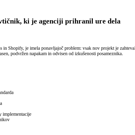
čnik, ki je agenciji prihranil ure dela
 in Shopify, je imela ponavljajoč problem: vsak nov projekt je zahteva
počasen, podvržen napakam in odvisen od izkušenosti posameznika.
tandarda
ka
y implementacije
nikov