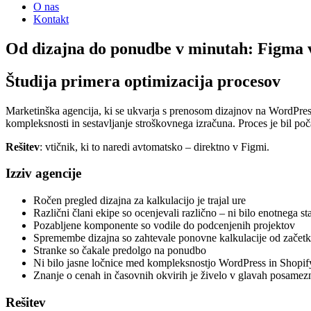
O nas
Kontakt
Od dizajna do ponudbe v minutah: Figma vti
Študija primera optimizacija procesov
Marketinška agencija, ki se ukvarja s prenosom dizajnov na WordPress
kompleksnosti in sestavljanje stroškovnega izračuna. Proces je bil 
Rešitev
: vtičnik, ki to naredi avtomatsko – direktno v Figmi.
Izziv agencije
Ročen pregled dizajna za kalkulacijo je trajal ure
Različni člani ekipe so ocenjevali različno – ni bilo enotnega s
Pozabljene komponente so vodile do podcenjenih projektov
Spremembe dizajna so zahtevale ponovne kalkulacije od začet
Stranke so čakale predolgo na ponudbo
Ni bilo jasne ločnice med kompleksnostjo WordPress in Shopif
Znanje o cenah in časovnih okvirih je živelo v glavah posamez
Rešitev